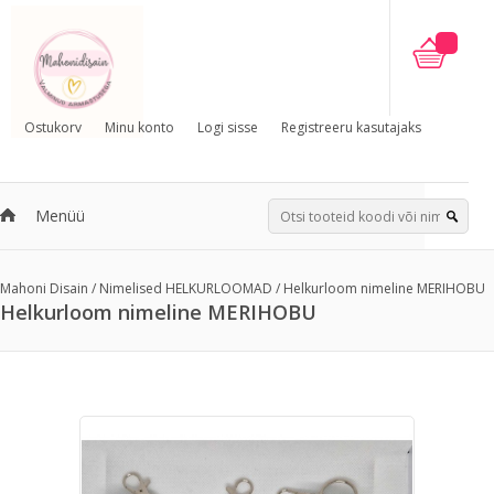
Ostukorv
Minu konto
Logi sisse
Registreeru kasutajaks
Menüü
Mahoni Disain
/
Nimelised HELKURLOOMAD
/
Helkurloom nimeline MERIHOBU
Helkurloom nimeline MERIHOBU