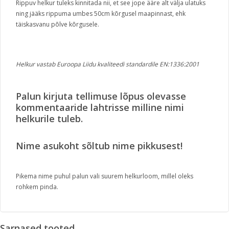
Rippuv helkur tuleks kinnitada nii, et see jope ääre alt välja ulatuks
ning jääks rippuma umbes 50cm kõrgusel maapinnast, ehk
täiskasvanu põlve kõrgusele.
Helkur vastab Euroopa Liidu kvaliteedi standardile EN:1336:2001
Palun kirjuta tellimuse lõpus olevasse
kommentaaride lahtrisse milline nimi
helkurile tuleb.
Nime asukoht sõltub nime pikkusest!
Pikema nime puhul palun vali suurem helkurloom, millel oleks
rohkem pinda.
Sarnased tooted