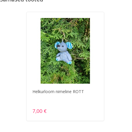
Helkurloom nimeline ROTT
Helkurl
7,00 €
7,00 €